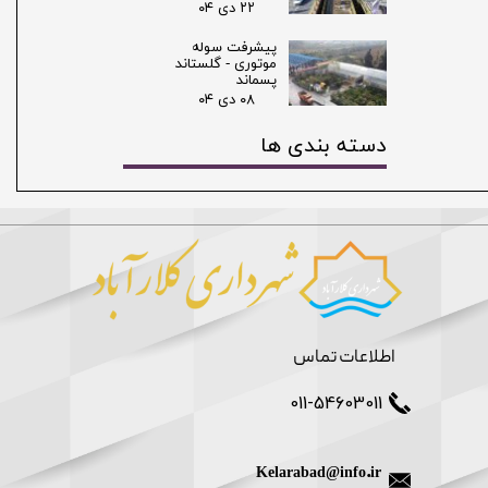
۲۲ دی ۰۴
پیشرفت سوله
موتوری - گلستاند
پسماند
۰۸ دی ۰۴
دسته بندی ها
اطلاعات تماس
011-54603011
Kelarabad@info.ir