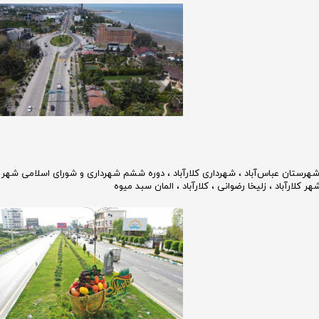
هرستان عباس‌آباد
،
شهرداری کلارآباد
،
دوره ششم شهرداری و شورای اسلامی شهر کل
ر کلارآباد
،
زلیخا رضوانی
،
کلارآباد
،
المان سبد میوه