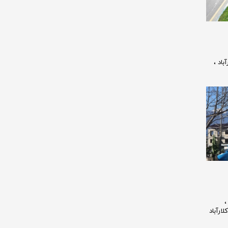
باد
،
کلارآباد