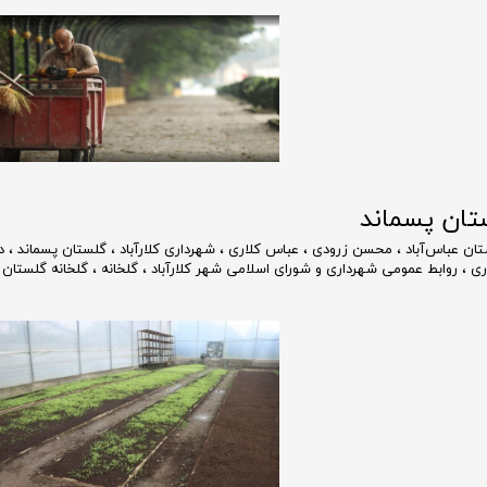
ان عباس‌آباد
،
محسن زرودی
،
عباس کلاری
،
شهرداری کلارآباد
،
گلستان پسماند
،
د
ری
،
روابط عمومی شهرداری و شورای اسلامی شهر کلارآباد
،
گلخانه
،
گلخانه گلستان 