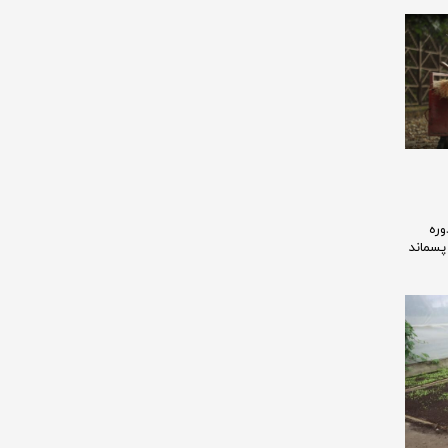
وره
پسماند