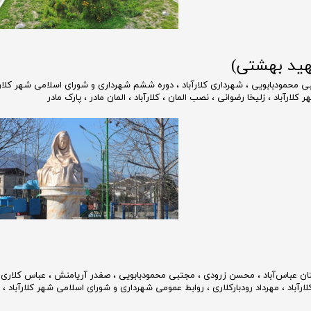
شهید بهشتی)
ی محمودبابویی
،
شهرداری کلارآباد
،
دوره ششم شهرداری و شورای اسلامی شهر کلارآ
 کلارآباد
،
زلیخا رضوانی
،
نصب المان
،
کلارآباد
،
المان مادر
،
پارک مادر
ن عباس‌آباد
،
محسن زرودی
،
مجتبی محمودبابویی
،
صفدر آریامنش
،
عباس کلاری
،
رآباد
،
مهرداد رودبارکلاری
،
روابط عمومی شهرداری و شورای اسلامی شهر کلارآباد
،