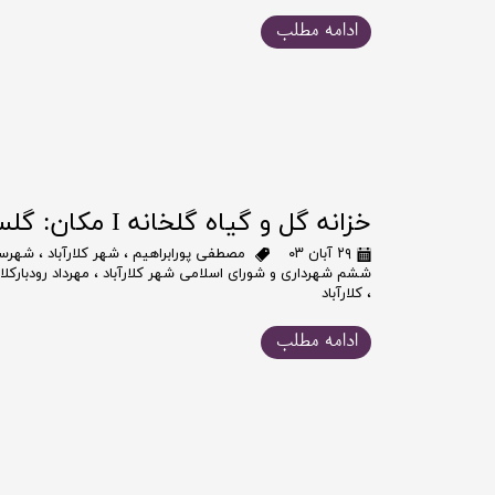
ادامه مطلب
خزانه گل و گیاه گلخانه I مکان: گلستان پسماند
۲۹ آبان ۰۳
مصطفی پورابراهیم
،
شهر کلارآباد
،
شهرست
ششم شهرداری و شورای اسلامی شهر کلارآباد
،
مهرداد رودبارکلا
،
کلارآباد
ادامه مطلب