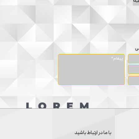
ه
نی
​با ما در ارتباط باشید