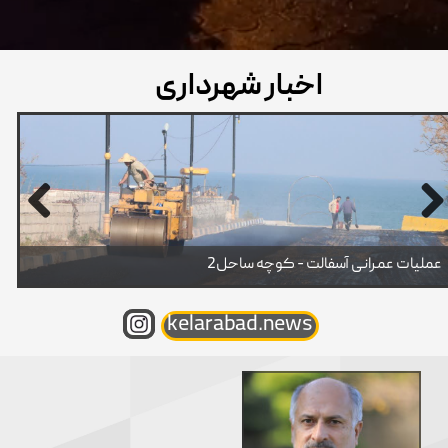
اخبار شهرداری
عملیات عمرانی آسفالت - کوچه ساحل2
kelarabad.news