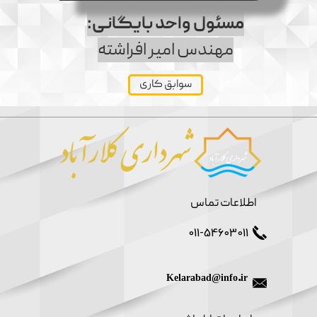
مسئول واحد بایگانی:
مهندس امیر افراشته
سوابق کاری
اطلاعات تماس
011-54603011
Kelarabad@info.ir