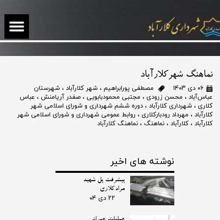
نماهنگ شهرکلارآباد
۰۶ دی ۱۴۰۳
مصطفی پورابراهیم
،
شهر کلارآباد
،
شهرستان
عباس‌آباد
،
محسن زرودی
،
مجتبی محمودبابویی
،
صفدر آریامنش
،
عباس
کلاری
،
شهرداری کلارآباد
،
دوره ششم شهرداری و شورای اسلامی شهر
کلارآباد
،
مهرداد رودبارکلاری
،
روابط عمومی شهرداری و شورای اسلامی شهر
کلارآباد
،
کلارآباد
،
نماهنگ
،
نماهنگ کلارآباد
نوشته های اخیر
پیشرفت پل شهید
مرادکلاری
۲۲ دی ۰۴
عملیات عمرانی